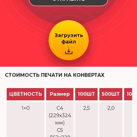
СТОИМОСТЬ ПЕЧАТИ НА КОНВЕРТАХ
ЦВЕТНОСТЬ
Размер
100ШТ
500ШТ
100
1+0
С4
2,5
2,0
1
(229х324
мм)
С5